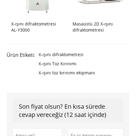
X-ışını difraktometresi
Masaüstü 2D X-ışını
AL-Y3000
difraktometresi
Ürün Etiketi:
X-ışını difraktometresi
X-ışını Toz Kırınımı
X-ışını toz kırınımı ekipmanı
Son fiyat olsun? En kısa sürede
cevap vereceğiz (12 saat içinde)