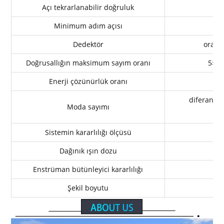
Açı tekrarlanabilir doğruluk
Minimum adım açısı
Dedektör
orantı
Doğrusallığın maksimum sayım oranı
5×10
Enerji çözünürlük oranı
diferansiy
Moda sayımı
Sistemin kararlılığı ölçüsü
Dağınık ışın dozu
≤
Enstrüman bütünleyici kararlılığı
Şekil boyutu