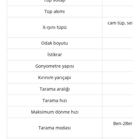
Tüp akımı
cam tüp, serami
X-ışını tüpü
Odak boyutu
İstikrar
Gonyometre yapısı
Kırınım yarıçapı
Tarama aralığı
Tarama hızı
Maksimum dönme hızı
Ben
-2
Ben
ba
Tarama modası