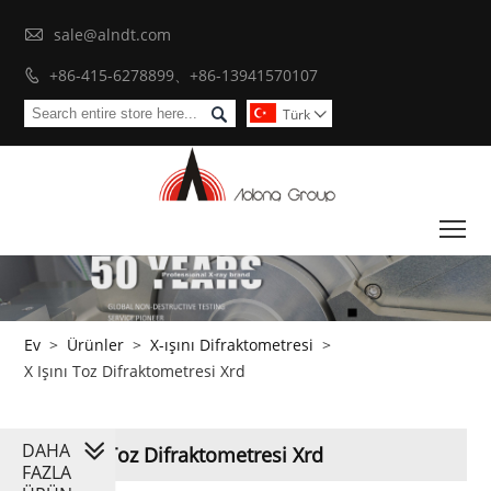

sale@alndt.com
+86-415-6278899、+86-13941570107


Türk

To
Ev
>
Ürünler
>
X-ışını Difraktometresi
>
X Işını Toz Difraktometresi Xrd
DAHA
X Işını Toz Difraktometresi Xrd
FAZLA