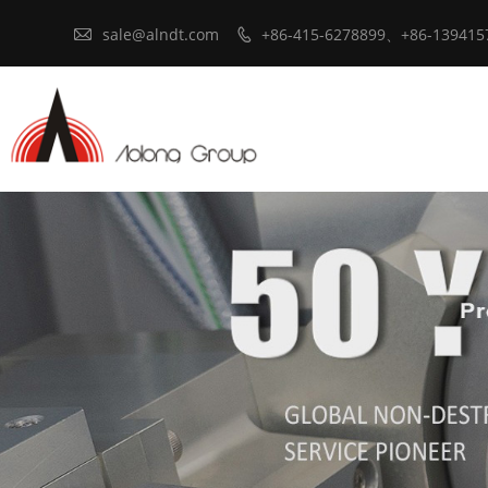

sale@alndt.com
+86-415-6278899、+86-139415
