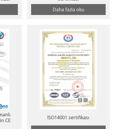
Daha fazla oku
manlı
ISO14001 sertifikası
in CE