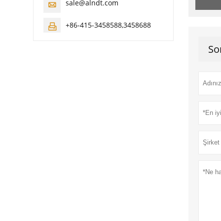
sale@alndt.com

+86-415-3458588,3458688

So