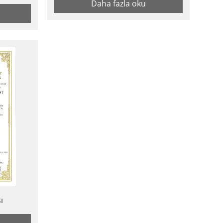
Daha fazla oku
ı