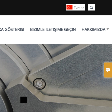

Türk

KA GÖSTERISI
BIZIMLE ILETIŞIME GEÇIN
HAKKIMIZDA
