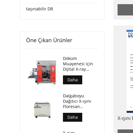
taşınabilir DR
Öne Çıkan Ürünler
Döküm
Muayenesi için
Dijital X-ray
Sistemi
Daha
Dalgaboyu
Dağıtıcı X-ışını
Floresan
Spektrometresi
(AL-BP-3000)
Daha
X-ışın
X-ışını