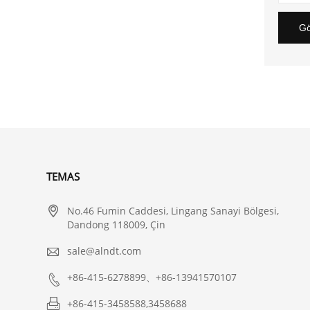
Gö
TEMAS

No.46 Fumin Caddesi, Lingang Sanayi Bölgesi,
Dandong 118009, Çin

sale@alndt.com

+86-415-6278899、+86-13941570107

+86-415-3458588,3458688