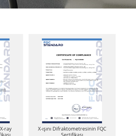
 X-ray
X-ışını Difraktometresinin FQC
ikası
Sertifikası