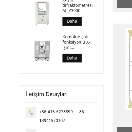
difraktometresi
AL-Y3000
Daha
Kombine çok
fonksiyonlu X-
ışını
difraktometresi
AL-Y3500
Daha
İletişim Detayları
+86-415-6278899、+86-

13941570107