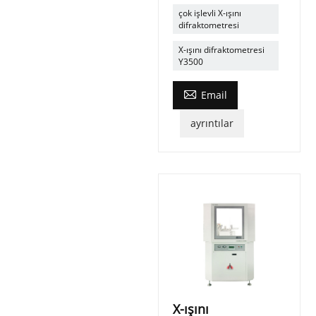
çok işlevli X-ışını
difraktometresi
X-ışını difraktometresi
Y3500

Email
ayrıntılar
X-ışını