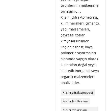
ürünlerinin mükemmel
birleşimidir.
X ışını difraktometresi,
kil mineralleri, çimento,
yapı malzemeleri,
çevresel tozlar,
kimyasal ürünler,
ilaçlar, asbest, kaya,
polimer araştırmaları
alanında yaygın olarak
kullanılan doğal veya
sentetik inorganik veya
organik malzemeleri
analiz eder.
X-ışını difraktometresi
X-ışını Toz Kırınımı
X-ışını toz kırınımı