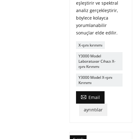
eşleştirir ve spektral
analiz gerçekleştirir,
böylece kolayca
yorumlanabilir
sonuçlar elde edilir.
X-ışını kırınımı
Y3000 Model
Laboratuvar Cihazı X-
ışını Kırınımı
Y3000 Model X-ışını
Kırınımı

Email
ayrıntılar