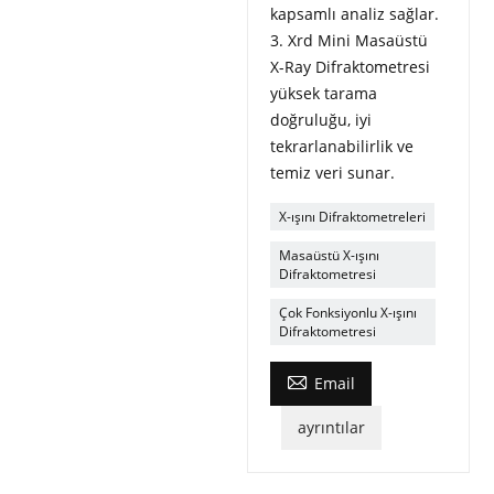
kapsamlı analiz sağlar.
3. Xrd Mini Masaüstü
X-Ray Difraktometresi
yüksek tarama
doğruluğu, iyi
tekrarlanabilirlik ve
temiz veri sunar.
X-ışını Difraktometreleri
Masaüstü X-ışını
Difraktometresi
Çok Fonksiyonlu X-ışını
Difraktometresi

Email
ayrıntılar