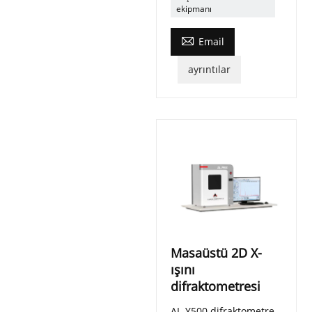
ekipmanı

Email
ayrıntılar
Masaüstü 2D X-
ışını
difraktometresi
AL-Y500 difraktometre,