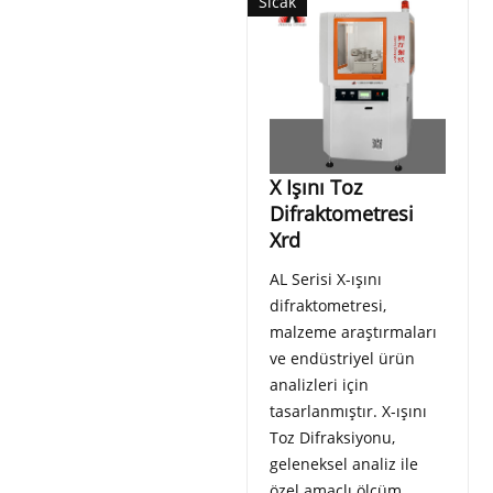
Sıcak
X Işını Toz
Difraktometresi
Xrd
AL Serisi X-ışını
difraktometresi,
malzeme araştırmaları
ve endüstriyel ürün
analizleri için
tasarlanmıştır. X-ışını
Toz Difraksiyonu,
geleneksel analiz ile
özel amaçlı ölçüm