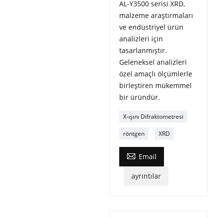
AL-Y3500 serisi XRD,
malzeme araştırmaları
ve endüstriyel ürün
analizleri için
tasarlanmıştır.
Geleneksel analizleri
özel amaçlı ölçümlerle
birleştiren mükemmel
bir üründür.
X-ışını Difraktometresi
röntgen
XRD

Email
ayrıntılar