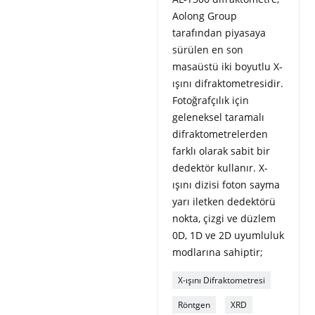
Aolong Group
tarafından piyasaya
sürülen en son
masaüstü iki boyutlu X-
ışını difraktometresidir.
Fotoğrafçılık için
geleneksel taramalı
difraktometrelerden
farklı olarak sabit bir
dedektör kullanır. X-
ışını dizisi foton sayma
yarı iletken dedektörü
nokta, çizgi ve düzlem
0D, 1D ve 2D uyumluluk
modlarına sahiptir;
X-ışını Difraktometresi
Röntgen
XRD