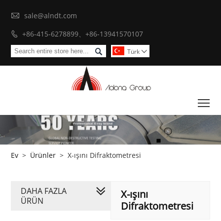

sale@alndt.com
+86-415-6278899、+86-13941570107


Türk

To
Ev
>
Ürünler
>
X-ışını Difraktometresi
DAHA FAZLA
X-ışını
ÜRÜN
Difraktometresi