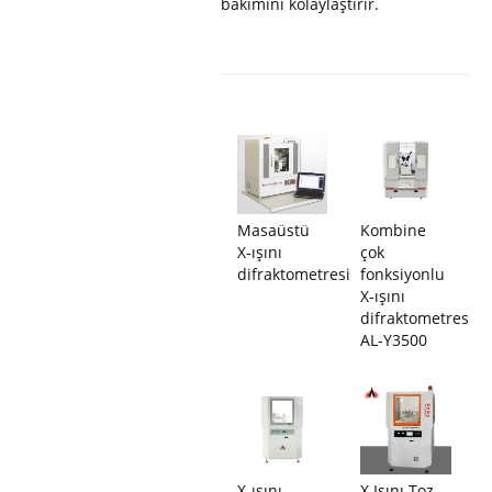
bakımını kolaylaştırır.
Masaüstü
Kombine
X-ışını
çok
difraktometresi
fonksiyonlu
X-ışını
difraktometresi
AL-Y3500
X-ışını
X Işını Toz