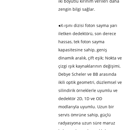
iki boyutlu kırınım verileri daha
zengin bilgi sağlar.
●
X-ışını dizisi foton sayma yarı
iletken dedektörü, son derece
hassas, tek foton sayma
kapasitesine sahip, geniş
dinamik aralık, çift eşik; Nokta ve
çizgi ışık kaynaklarının değişimi,
Debye Scheler ve BB arasında
ikili optik geometri, düzlemsel ve
silindirik örneklerle uyumlu ve
dedektör 2D, 1D ve OD
modlarıyla uyumlu. Uzun bir
servis ömrüne sahip, güçlü
radyasyona uzun süre maruz