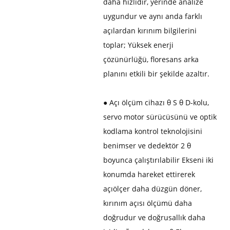
daha hızlıdır, yerinde analize
uygundur ve aynı anda farklı
açılardan kırınım bilgilerini
toplar; Yüksek enerji
çözünürlüğü, floresans arka
planını etkili bir şekilde azaltır.
● Açı ölçüm cihazı θ S θ D-kolu,
servo motor sürücüsünü ve optik
kodlama kontrol teknolojisini
benimser ve dedektör 2 θ
boyunca çalıştırılabilir Ekseni iki
konumda hareket ettirerek
açıölçer daha düzgün döner,
kırınım açısı ölçümü daha
doğrudur ve doğrusallık daha