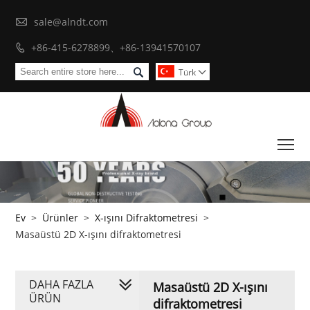

sale@alndt.com
+86-415-6278899、+86-13941570107


Türk

To
Ev
>
Ürünler
>
X-ışını Difraktometresi
>
Masaüstü 2D X-ışını difraktometresi
DAHA FAZLA
Masaüstü 2D X-ışını
ÜRÜN
difraktometresi