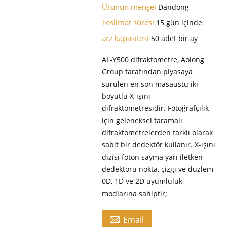
Ürünün menşei
Dandong
Teslimat süresi
15 gün içinde
arz kapasitesi
50 adet bir ay
AL-Y500 difraktometre, Aolong
Group tarafından piyasaya
sürülen en son masaüstü iki
boyutlu X-ışını
difraktometresidir. Fotoğrafçılık
için geleneksel taramalı
difraktometrelerden farklı olarak
sabit bir dedektör kullanır. X-ışını
dizisi foton sayma yarı iletken
dedektörü nokta, çizgi ve düzlem
0D, 1D ve 2D uyumluluk
modlarına sahiptir;

Email