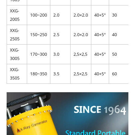
XXG-
100~200
2.0
2.0×2.0
40+5°
30
2005
XXG-
150~250
2.5
2.0×2.0
40+5°
40
2505
XXG-
170~300
3.0
2,5×2,5
40+5°
50
3005
XXG-
180~350
3.5
2,5×2,5
40+5°
60
3505