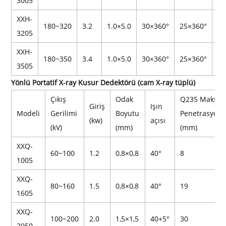
3005
XXH-
180~320
3.2
1.0×5.0
30×360°
25×360°
45
3205
XXH-
180~350
3.4
1.0×5.0
30×360°
25×360°
52
3505
Yönlü Portatif X-ray Kusur Dedektörü (cam X-ray tüplü)
Çıkış
Odak
Q235 Maks.
Giriş
Işın
Modeli
Gerilimi
Boyutu
Penetrasyon
(kw)
açısı
(kV)
(mm)
(mm)
XXQ-
60~100
1.2
0,8×0,8
40°
8
1005
XXQ-
80~160
1.5
0,8×0,8
40°
19
1605
XXQ-
100~200
2.0
1,5×1,5
40+5°
30
2050