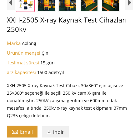
XXH-2505 X-ray Kaynak Test Cihazları
250kv
Marka
Aolong
Ürünün menşei
Çin
Teslimat süresi
15 gün
arz kapasitesi
1500 adet/yıl
XXH-2505 X-ray Kaynak Test Cihazı, 30×360° ışın açısı ve
25×360° seçeneği ile seçili 250 kV cam X-ışını ile
donatılmıştır. 250kV çalışma gerilimi ve 600mm odak
mesafesi altında, 250kv x-ray kaynak test ekipmanı 37mm
Q235 çeliği delebilir.

Email
indir
