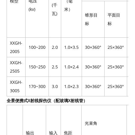
模型
电压
（毫
(千
锥
(kv)
米）
瓦)
锥形目
平面目
形
标
标
目
标
XXGH-
100~200
2.0
1.0×3.5
30×360°
25×360°
2
2005
XXGH-
150~250
2.5
1.0×2.4
30×360°
25×360°
3
2505
XXGH-
170~300
3.0
1.0×2.3
30×360°
25×360°
4
3005
全景便携式X射线探伤仪（配玻璃X射线管）
Q
大
光束角
入
输出
输入
焦距