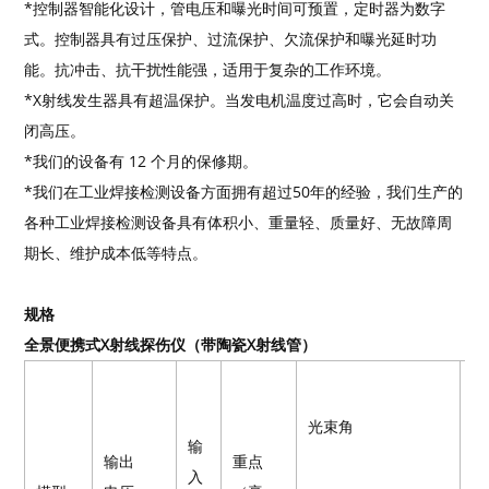
*控制器智能化设计，管电压和曝光时间可预置，定时器为数字
式。控制器具有过压保护、过流保护、欠流保护和曝光延时功
能。抗冲击、抗干扰性能强，适用于复杂的工作环境。
*X射线发生器具有超温保护。当发电机温度过高时，它会自动关
闭高压。
*我们的设备有 12 个月的保修期。
*我们在工业焊接检测设备方面拥有超过50年的经验，我们生产的
各种工业焊接检测设备具有体积小、重量轻、质量好、无故障周
期长、维护成本低等特点。
规格
全景便携式X射线探伤仪（带陶瓷X射线管）
Q
大
光束角
入
输
输出
重点
(
入