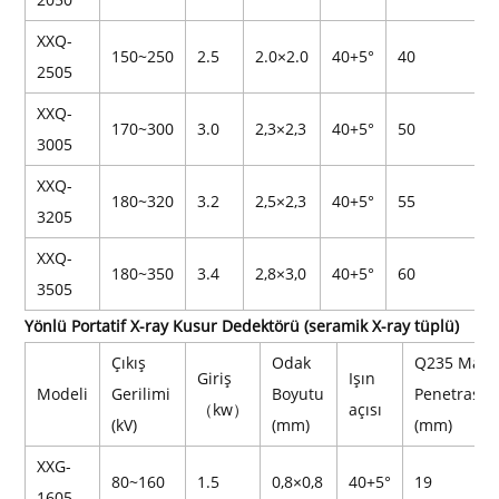
XXQ-
150~250
2.5
2.0×2.0
40+5°
40
2505
XXQ-
170~300
3.0
2,3×2,3
40+5°
50
3005
XXQ-
180~320
3.2
2,5×2,3
40+5°
55
3205
XXQ-
180~350
3.4
2,8×3,0
40+5°
60
3505
Yönlü Portatif X-ray Kusur Dedektörü (seramik X-ray tüplü)
Çıkış
Odak
Q235 Maks
Giriş
Işın
Modeli
Gerilimi
Boyutu
Penetrasyo
（kw）
açısı
(kV)
(mm)
(mm)
XXG-
80~160
1.5
0,8×0,8
40+5°
19
1605