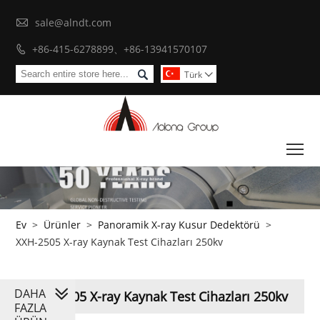

sale@alndt.com
+86-415-6278899、+86-13941570107


Türk

To
Ev
>
Ürünler
>
Panoramik X-ray Kusur Dedektörü
>
XXH-2505 X-ray Kaynak Test Cihazları 250kv
DAHA
XXH-2505 X-ray Kaynak Test Cihazları 250kv
FAZLA