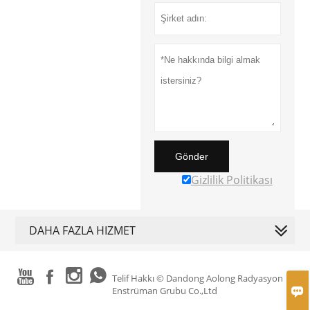
Gönder
Gizlilik Politikası
DAHA FAZLA HIZMET




Telif Hakkı © Dandong Aolong Radyasyon

Enstrüman Grubu Co.,Ltd