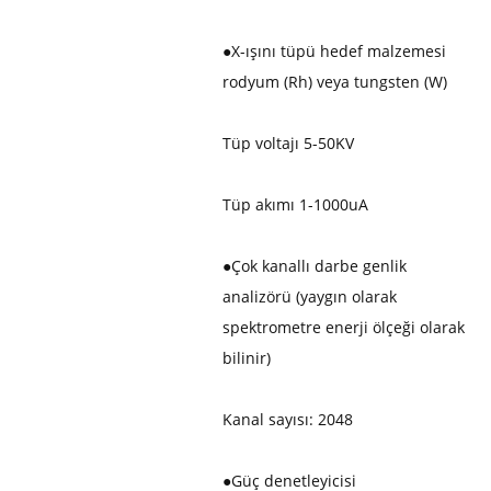
●
X-ışını tüpü hedef malzemesi
rodyum (Rh) veya tungsten (W)
Tüp voltajı 5-50KV
Tüp akımı 1-1000uA
●
Çok kanallı darbe genlik
analizörü (yaygın olarak
spektrometre enerji ölçeği olarak
bilinir)
Kanal sayısı: 2048
●
Güç denetleyicisi