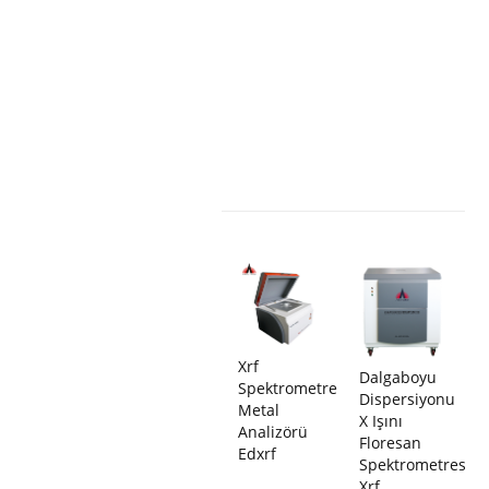
Xrf
Dalgaboyu
Spektrometre
Dispersiyonu
Metal
X Işını
Analizörü
Floresan
Edxrf
Spektrometresi
Xrf