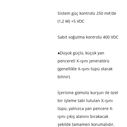
Sistem güç kontrolü 250 mA'de
(1,2 W) +5 VDC
Sabit soğutma kontrolü 400 VDC
●
Düşük güçlü, küçük yan
pencereli X-ışını jeneratörü
(genellikle X-ışını tüpü olarak
bilinir)
İçerisine gömülü kurşun ile özel
bir işleme tabi tutulan X-ışını
tüpü, yalnızca yan pencere X-
ışını çıkış alanını bırakacak
şekilde tamamen korumalıdır.