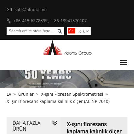

sale@alndt.com
+86-415-6278899、+86-13941570107


Türk

To
Ev
>
Ürünler
>
X-ışını Floresan Spektrometresi
>
X-ışını floresans kaplama kalınlık ölçer (AL-NP-7010)
DAHA FAZLA
X-ışını floresans
ÜRÜN
kaplama kalınlık ölçer