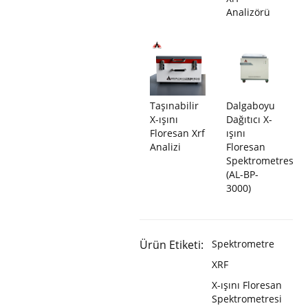
Analizörü
Taşınabilir
Dalgaboyu
X-ışını
Dağıtıcı X-
Floresan Xrf
ışını
Analizi
Floresan
Spektrometresi
(AL-BP-
3000)
Ürün Etiketi:
Spektrometre
XRF
X-ışını Floresan
Spektrometresi