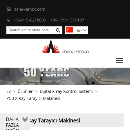

sale@alndt.com
+86-415-6278899、+86-13941570107


Türk

To
Ev
>
Ürünler
>
Dijital X-ray Kontrol Sistemi
>
PCB X Ray Tarayıcı Makinesi
DAHA
PCB X Ray Tarayıcı Makinesi
FAZLA