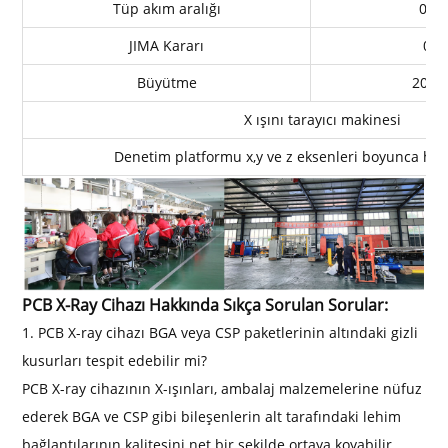
Tüp akım aralığı
0,1
JIMA Kararı
0,5
Büyütme
20 k
X ışını tarayıcı makinesi
Denetim platformu x,y ve z eksenleri boyunca har
PCB X-Ray Cihazı Hakkında Sıkça Sorulan Sorular:
1. PCB X-ray cihazı BGA veya CSP paketlerinin altındaki gizli
kusurları tespit edebilir mi?
PCB X-ray cihazının X-ışınları, ambalaj malzemelerine nüfuz
ederek BGA ve CSP gibi bileşenlerin alt tarafındaki lehim
bağlantılarının kalitesini net bir şekilde ortaya koyabilir.