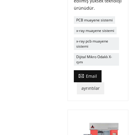
edilmiş yüksek teknoloji
ürünüdür.
PCB muayene sistemi
x-ray muayene sistemi
x-ray pcb muayene
sistemi
Dijital Mikro Odaklı X-
ışını

Email
ayrıntılar