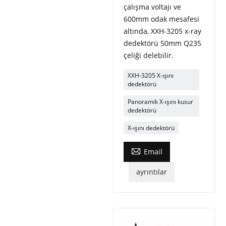
çalışma voltajı ve
600mm odak mesafesi
altında, XXH-3205 x-ray
dedektörü 50mm Q235
çeliği delebilir.
XXH-3205 X-ışını
dedektörü
Panoramik X-ışını kusur
dedektörü
X-ışını dedektörü

Email
ayrıntılar