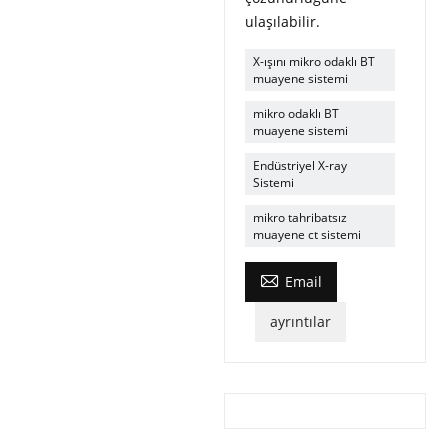
ulaşılabilir.
X-ışını mikro odaklı BT
muayene sistemi
mikro odaklı BT
muayene sistemi
Endüstriyel X-ray
Sistemi
mikro tahribatsız
muayene ct sistemi

Email
ayrıntılar