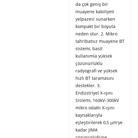
da çok geniş bir
muayene kabiliyeti
yelpazesi sunarken
kompakt bir boyuta
neden olur. 2. Mikro
tahribatsız muayene BT
sistemi, basit
kullanımla yüksek
çözünürlüklü
radyografi ve yüksek
hızlı BT taramasını
destekler. 3.
Endüstriyel X-ışını
Sistemi, 160kV–300kV
mikro odaklı X-ışını
kaynaklarıyla
eşleştirilerek 0,5 μm'ye
kadar JIMA
çözünürlüğüne