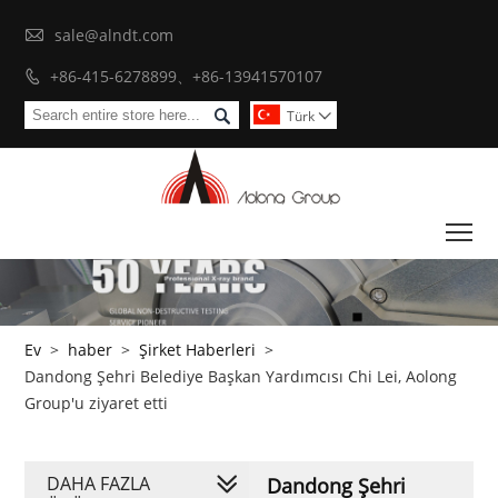

sale@alndt.com
+86-415-6278899、+86-13941570107


Türk

To
Ev
>
haber
>
Şirket Haberleri
>
Dandong Şehri Belediye Başkan Yardımcısı Chi Lei, Aolong
Group'u ziyaret etti
DAHA FAZLA
Dandong Şehri