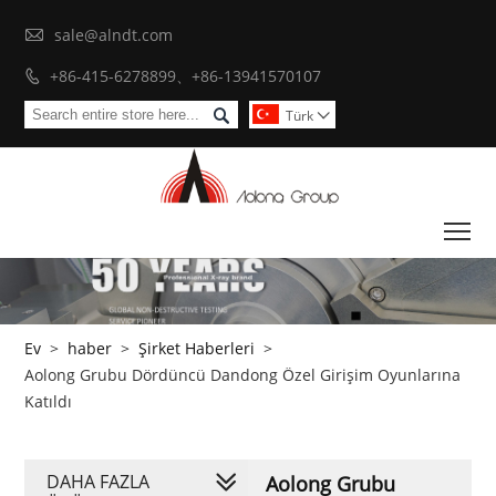

sale@alndt.com
+86-415-6278899、+86-13941570107


Türk

To
Ev
>
haber
>
Şirket Haberleri
>
Aolong Grubu Dördüncü Dandong Özel Girişim Oyunlarına
Katıldı
DAHA FAZLA
Aolong Grubu