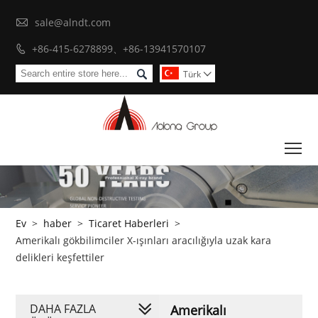

sale@alndt.com
+86-415-6278899、+86-13941570107


Türk

To
Ev
>
haber
>
Ticaret Haberleri
>
Amerikalı gökbilimciler X-ışınları aracılığıyla uzak kara
delikleri keşfettiler
DAHA FAZLA
Amerikalı