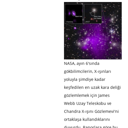
NASA, ayın 6'sında
gökbilimcilerin, X-ışınları
yoluyla şimdiye kadar
keşfedilen en uzak kara deliği
gözlemlemek için James
Webb Uzay Teleskobu ve
Chandra X-ışını Gözlemevi'ni
ortaklaşa kullandıklarını
duyurdu. Raporlara göre bu